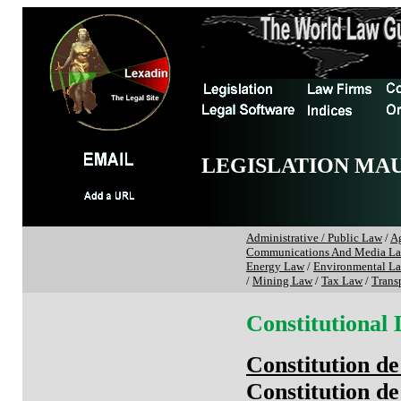
LEGISLATION MAU
Administrative / Public Law
/
Ag
Communications And Media L
Energy Law
/
Environmental L
/
Mining Law
/
Tax Law
/
Trans
Constitutional
Constitution de
Constitution de