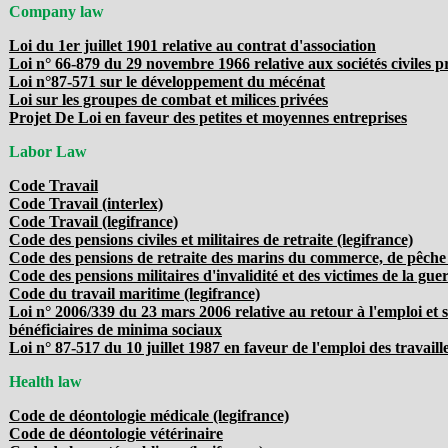
Company law
Loi du 1er juillet 1901 relative au contrat d'association
Loi n° 66-879 du 29 novembre 1966 relative aux sociétés civiles pr
Loi n°87-571 sur le développement du mécénat
Loi sur les groupes de combat et milices privées
Projet De Loi en faveur des petites et moyennes entreprises
Labor Law
Code Travail
Code Travail (interlex)
Code Travail (legifrance)
Code des pensions civiles et militaires de retraite (legifrance)
Code des pensions de retraite des marins du commerce, de pêche o
Code des pensions militaires d'invalidité et des victimes de la guer
Code du travail maritime (legifrance)
Loi n° 2006/339 du 23 mars 2006 relative au retour à l'emploi et su
bénéficiaires de minima sociaux
Loi n° 87-517 du 10 juillet 1987 en faveur de l'emploi des travail
Health law
Code de déontologie médicale (legifrance)
Code de déontologie vétérinaire