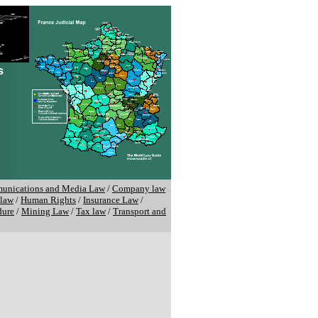
unications and Media Law
/
Company law
 law
/
Human Rights
/
Insurance Law
/
dure
/
Mining Law
/
Tax law
/
Transport and