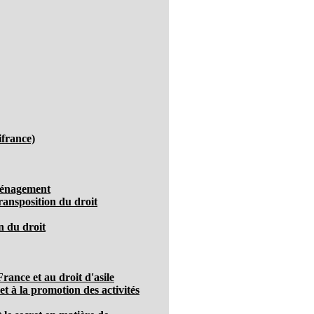
ifrance)
aménagement
ransposition du droit
n du droit
France et au droit d'asile
et à la promotion des activités