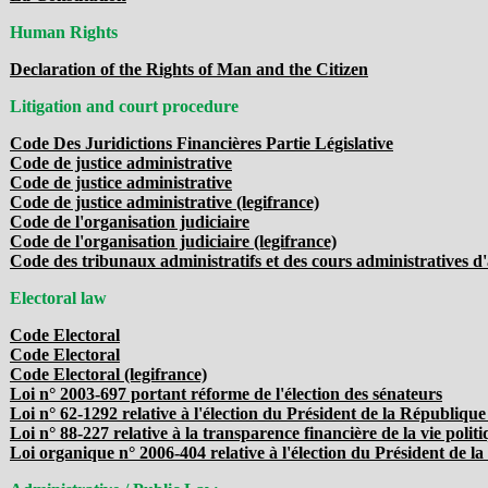
Human Rights
Declaration of the Rights of Man and the Citizen
Litigation and court procedure
Code Des Juridictions Financières Partie Législative
Code de justice administrative
Code de justice administrative
Code de justice administrative (legifrance)
Code de l'organisation judiciaire
Code de l'organisation judiciaire (legifrance)
Code des tribunaux administratifs et des cours administratives d
Electoral law
Code Electoral
Code Electoral
Code Electoral (legifrance)
Loi n° 2003-697 portant réforme de l'élection des sénateurs
Loi n° 62-1292 relative à l'élection du Président de la République
Loi n° 88-227 relative à la transparence financière de la vie polit
Loi organique n° 2006-404 relative à l'élection du Président de l