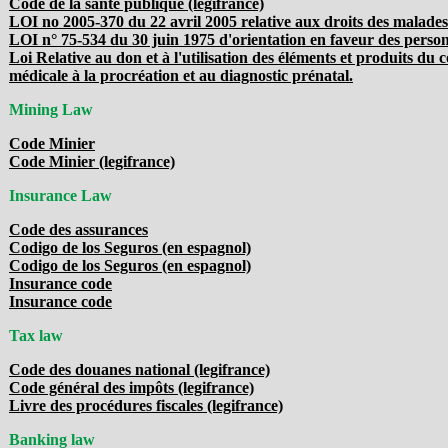
Code de la santé publique (legifrance)
LOI no 2005-370 du 22 avril 2005 relative aux droits des malades e
LOI n° 75-534 du 30 juin 1975 d'orientation en faveur des perso
Loi Relative au don et à l'utilisation des éléments et produits du 
médicale à la procréation et au diagnostic prénatal.
Mining Law
Code Minier
Code Minier (legifrance)
Insurance Law
Code des assurances
Codigo de los Seguros (en espagnol)
Codigo de los Seguros (en espagnol)
Insurance code
Insurance code
Tax law
Code des douanes national (legifrance)
Code général des impôts (legifrance)
Livre des procédures fiscales (legifrance)
Banking law