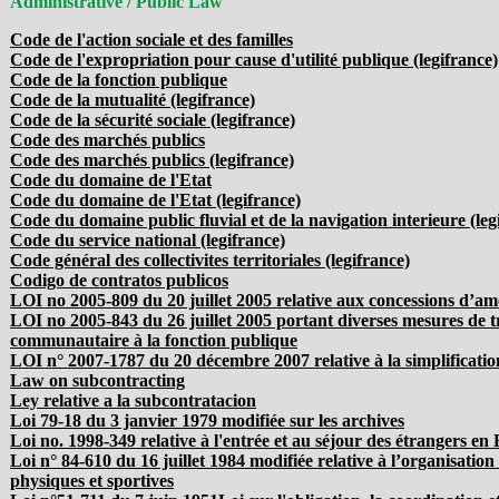
Administrative / Public Law
Code de l'action sociale et des familles
Code de l'expropriation pour cause d'utilité publique (legifrance)
Code de la fonction publique
Code de la mutualité (legifrance)
Code de la sécurité sociale (legifrance)
Code des marchés publics
Code des marchés publics (legifrance)
Code du domaine de l'Etat
Code du domaine de l'Etat (legifrance)
Code du domaine public fluvial et de la navigation interieure (leg
Code du service national (legifrance)
Code général des collectivites territoriales (legifrance)
Codigo de contratos publicos
LOI no 2005-809 du 20 juillet 2005 relative aux concessions d’
LOI no 2005-843 du 26 juillet 2005 portant diverses mesures de t
communautaire à la fonction publique
LOI n° 2007-1787 du 20 décembre 2007 relative à la simplificatio
Law on subcontracting
Ley relative a la subcontratacion
Loi 79-18 du 3 janvier 1979 modifiée sur les archives
Loi no. 1998-349 relative à l'entrée et au séjour des étrangers en 
Loi n° 84-610 du 16 juillet 1984 modifiée relative à l’organisation 
physiques et sportives