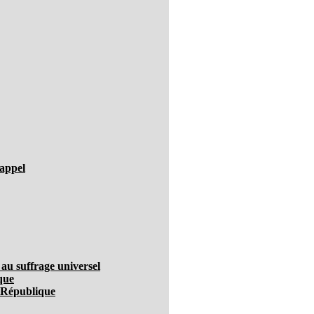
'appel
 au suffrage universel
ique
a République