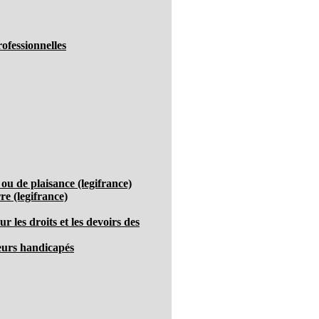
ofessionnelles
u de plaisance (legifrance)
re (legifrance)
r les droits et les devoirs des
leurs handicapés