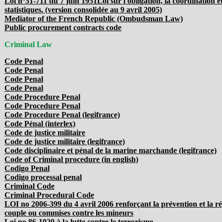
Loi n°51-711 du 7 juin 1951Loi sur l'obligation, la coordination et
statistiques. (version consolidée au 9 avril 2005)
Mediator of the French Republic (Ombudsman Law)
Public procurement contracts code
Criminal Law
Code Penal
Code Penal
Code Penal
Code Penal
Code Procedure Penal
Code Procedure Penal
Code Procedure Penal (legifrance)
Code Pénal (interlex)
Code de justice militaire
Code de justice militaire (legifrance)
Code disciplinaire et pénal de la marine marchande (legifrance)
Code of Criminal procedure (in english)
Codigo Penal
Codigo processal penal
Criminal Code
Criminal Procedural Code
LOI no 2006-399 du 4 avril 2006 renforçant la prévention et la ré
couple ou commises contre les mineurs
Loi no 86-1020 à la lutte contre le terrorisme