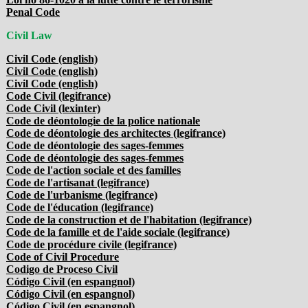
Penal Code
Civil Law
Civil Code (english)
Civil Code (english)
Civil Code (english)
Code Civil (legifrance)
Code Civil (lexinter)
Code de déontologie de la police nationale
Code de déontologie des architectes (legifrance)
Code de déontologie des sages-femmes
Code de déontologie des sages-femmes
Code de l'action sociale et des familles
Code de l'artisanat (legifrance)
Code de l'urbanisme (legifrance)
Code de l'éducation (legifrance)
Code de la construction et de l'habitation (legifrance)
Code de la famille et de l'aide sociale (legifrance)
Code de procédure civile (legifrance)
Code of Civil Procedure
Codigo de Proceso Civil
Código Civil (en espangnol)
Código Civil (en espangnol)
Código Civil (en espangnol)