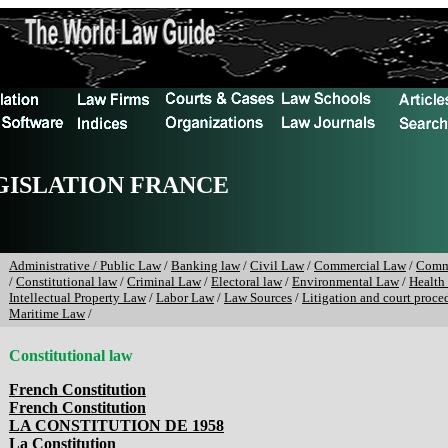
GISLATION FRANCE
Administrative / Public Law
/
Banking law
/
Civil Law
/
Commercial Law
/
Comm
/
Constitutional law
/
Criminal Law
/
Electoral law
/
Environmental Law
/
Health
Intellectual Property Law
/
Labor Law
/
Law Sources
/
Litigation and court proce
Maritime Law
/
Constitutional law
French Constitution
French Constitution
LA CONSTITUTION DE 1958
La Constitution