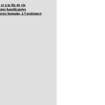
t à la fin de vie
nnes handicapées
corps humain, à l'assistance